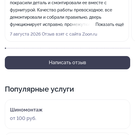
покрасили деталь и смонтировали ее вместе с
фурнитурой. Качество работы превосходное, все
демонтировали и собрали правильно, дверь
функционирует исправно, промежутки получились
Показать ещё
аккуратные. Механизмы работают без нареканий,
7 августа 2026 Отзыв взят с сайта Zoon.ru
стеклоподъемники тоже в порядке, никаких
дополнительных регулировок не понадобилось, итог
меня полностью устраивает.
Написать отзыв
Популярные услуги
Шиномонтаж
от 100 руб.