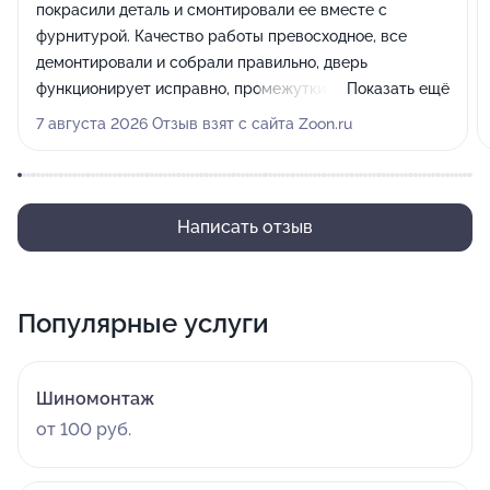
покрасили деталь и смонтировали ее вместе с
фурнитурой. Качество работы превосходное, все
демонтировали и собрали правильно, дверь
функционирует исправно, промежутки получились
Показать ещё
аккуратные. Механизмы работают без нареканий,
7 августа 2026 Отзыв взят с сайта Zoon.ru
стеклоподъемники тоже в порядке, никаких
дополнительных регулировок не понадобилось, итог
меня полностью устраивает.
Написать отзыв
Популярные услуги
Шиномонтаж
от 100 руб.